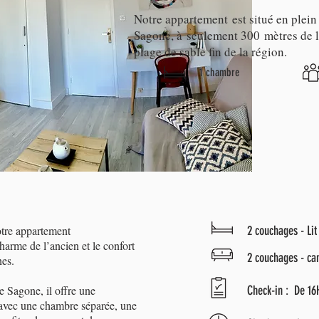
Notre appartement est situé en plein
Sagone, à seulement 300 mètres de l
plage de sable fin de la région.
1 chambre
otre appartement
2 couchages - Lit
charme de l’ancien et le confort
2 couchages - ca
es.
e Sagone, il offre une
Check-in : De 16
 avec une chambre séparée, une