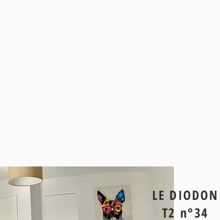
LE DIODON
T2 n°34