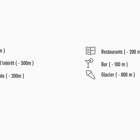
m )
Restaurants ( - 200 m
d'intérêt ( - 500m )
Bar ( - 100 m )
Glacier ( - 800 m )
oto ( - 200m )