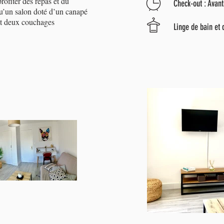
rofiter des repas et du
Check-out : Avan
 qu’un salon doté d’un canapé
nt deux couchages
Linge de bain et d